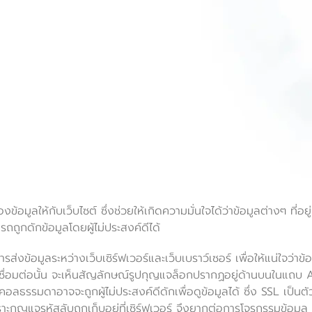
ลให้กับเว็บไซต์ ซึ่งช่วยให้เกิดความมั่นใจได้ว่าข้อมูลต่างๆ ที่อยู่บ
ถถูกดักข้อมูลโดยผู้ไม่ประสงค์ดีได้
ส่งข้อมูลระหว่างเว็บเซิร์ฟเวอร์และเว็บเบราว์เซอร์ เพื่อให้แน่ใจว่าข้อ
่อมต่อนั้น จะเห็นสัญลักษณ์รูปกุญแจล็อกปรากฏอยู่ด้านบนในแถบ Add
ธรรมดาอาจจะถูกผู้ไม่ประสงค์ดีดักเพื่อดูข้อมูลได้ ซึ่ง SSL เป็นตัวท
พราะกุญแจรหัสลับถูกเก็บอยู่ที่เซิร์ฟเวอร์ จึงยากต่อการโจรกรรมข้อมูล