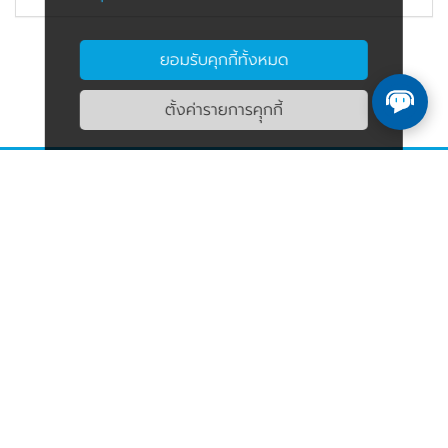
ยอมรับคุกกี้ทั้งหมด
ตั้งค่ารายการคุุกกี้
KSC ผู้ให้บริการ Cloud Server ไทยที่
คุณวางใจ
บริการ Cloud Server, เช่า VPS, Thai VPS, Cloud VPS, ระบบ Server
ในองค์กร, และ Security Service ครบวงจร รองรับโซลูชันจาก AWS