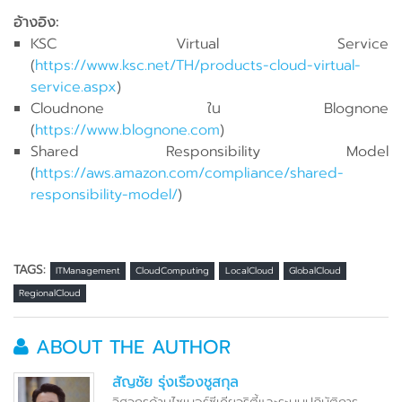
อ้างอิง:
KSC Virtual Service
(
https://www.ksc.net/TH/products-cloud-virtual-
service.aspx
)
Cloudnone ใน Blognone
(
https://www.blognone.com
)
Shared Responsibility Model
(
https://aws.amazon.com/compliance/shared-
responsibility-model/
)
TAGS:
ITManagement
CloudComputing
LocalCloud
GlobalCloud
RegionalCloud
ABOUT THE AUTHOR
สัญชัย รุ่งเรืองชูสกุล