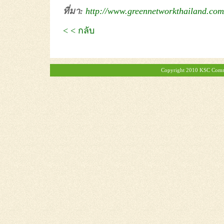
ที่มา:
http://www.greennetworkthailand.com/
< < กลับ
Copyright 2010 KSC Commer