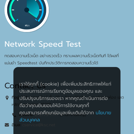
Network Speed Test
ทดสอบความเร็วเน็ต อย่างรวดเร็ว ทราบผลความเร็วเน็ตทันที ได้ผลที่
แม่นยำ Speedtest บันทึกประวัติการทดสอบความเร็วได้
Contact Us
เราใช้คุกกี้ (cookie) เพื่อเพิ่มประสิทธิภาพให้แก่
ประสบการณ์การเรียกดูข้อมูลของคุณ และ
2/4 อาคารชับบ์ ชั้น 10 ถ.วิภาวดีรังสิต แขวงทุ่งสองห้อง เขต
ที่อยู่:
ปรับปรุงบริการของเรา หากคุณดำเนินการต่อ
หลักสี่ กรุงเทพฯ 10210
ถือว่าคุณยินยอมให้มีการใช้งานคุกกี้
คุณสามารถศึกษาข้อมูลเพิ่มเติมได้จาก
นโยบาย
0-2779-7777
(สำนักงานใหญ่)
เบอร์โทร:
ส่วนบุคคล
cservice@ksc.net
อีเมล: