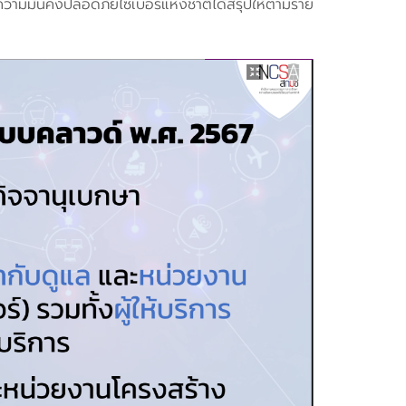
มั่นคงปลอดภัยไซเบอร์แห่งชาติได้สรุปให้ตามราย