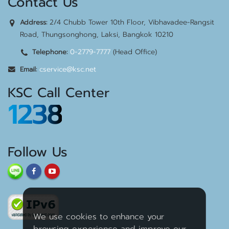
Contact Us
2/4 Chubb Tower 10th Floor, Vibhavadee-Rangsit
Address:
Road, Thungsonghong, Laksi, Bangkok 10210
0-2779-7777
(Head Office)
Telephone:
cservice@ksc.net
Email:
KSC Call Center
1238
Follow Us
We use cookies to enhance your